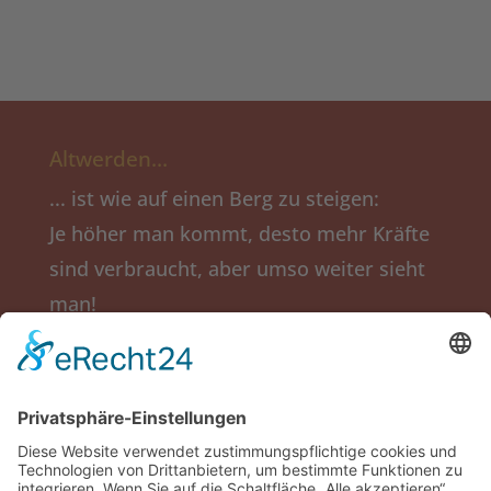
Altwerden…
... ist wie auf einen Berg zu steigen:
Je höher man kommt, desto mehr Kräfte
sind verbraucht, aber umso weiter sieht
man!
(Ingmar Bergmann)
Salier-Stift
Obere Langgasse 5a
67346 Speyer