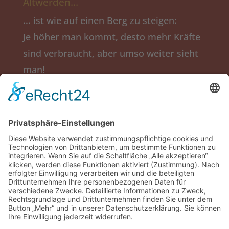
Altwerden…
... ist wie auf einen Berg zu steigen:
Je höher man kommt, desto mehr Kräfte
sind verbraucht, aber umso weiter sieht
man!
(Ingmar Bergmann)
Salier-Stift
Obere Langgasse 5a
67346 Speyer
Tel.: (06232) 207-0