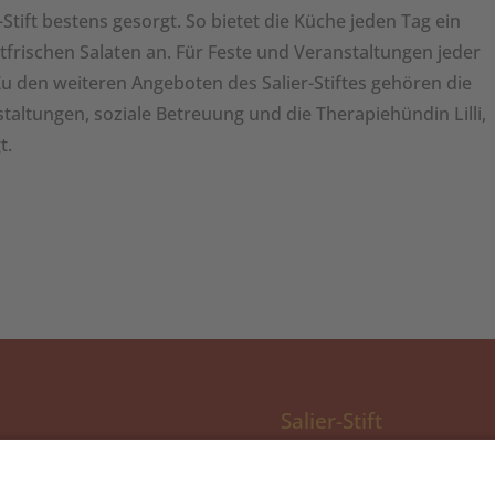
-Stift bestens gesorgt. So bietet die Küche jeden Tag ein
frischen Salaten an. Für Feste und Veranstaltungen jeder
Zu den weiteren Angeboten des Salier-Stiftes gehören die
staltungen, soziale Betreuung und die Therapiehündin Lilli,
t.
Salier-Stift
Obere Langgasse 5a
sind verbraucht, aber
67346 Speyer