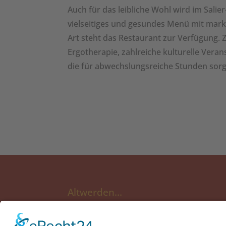
Auch für das leibliche Wohl wird im Salier
vielseitiges und gesundes Menü mit markt
Art steht das Restaurant zur Verfügung. 
Ergotherapie, zahlreiche kulturelle Veran
die für abwechslungsreiche Stunden sorg
Altwerden…
... ist wie auf einen Berg zu steigen:
Je höher man kommt, desto mehr Kräfte 