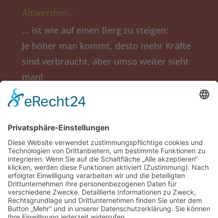
Altwerden…
... ist wie auf einen Berg zu steigen:
Je höher man kommt, desto mehr Kräfte
sind verbraucht, aber umso weiter sieht
man!
(Ingmar Bergmann)
Salier-Stift
Obere Langgasse 5a
67346 Speyer
Tel.: (06232) 207-0