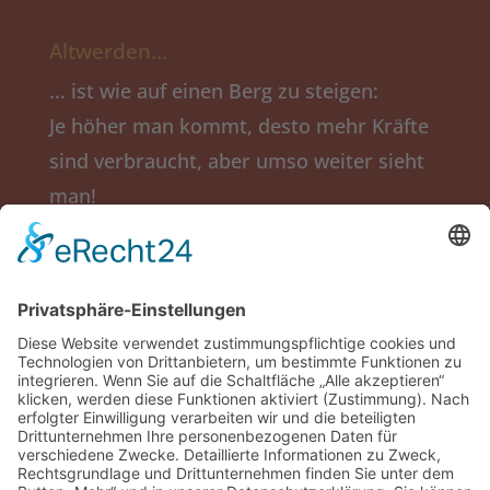
Altwerden…
... ist wie auf einen Berg zu steigen:
Je höher man kommt, desto mehr Kräfte
sind verbraucht, aber umso weiter sieht
man!
(Ingmar Bergmann)
Salier-Stift
Obere Langgasse 5a
67346 Speyer
Tel.: (06232) 207-0