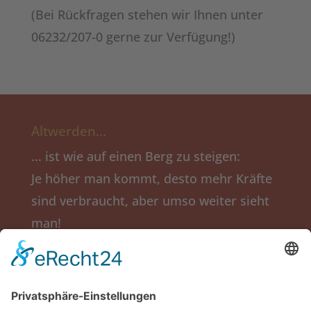
(Bei Rückfragen stehen wir Ihnen unter
06232/207-0 gerne zur Verfügung!)
Altwerden…
... ist wie auf einen Berg zu steigen:
Je höher man kommt, desto mehr Kräfte
sind verbraucht, aber umso weiter sieht
man!
(Ingmar Bergmann)
Salier-Stift